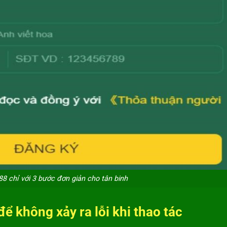
8 chỉ với 3 bước đơn giản cho tân binh
ể không xảy ra lỗi khi thao tác