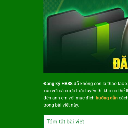
Đăng ký HB88
đã không còn là thao tác x
xúc với cá cược trực tuyến thì khó có thể 
đến anh em với mục đích
hướng dẫn
cách
trong bài viết này.
Tóm tắt bài viết