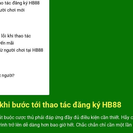
hao tác đăng ký HB88
ười chơi mới
lỗi khi thao tác
yến mãi
ừ người chơi tại HB88
t người?
 khi bước tới thao tác đăng ký HB88
ắt buộc cược thủ phải đáp ứng đầy đủ điều kiện cần thiết. Hãy 
ình trở lên dễ dàng hơn bao giờ hết. Chắc chắn chỉ cần một lần