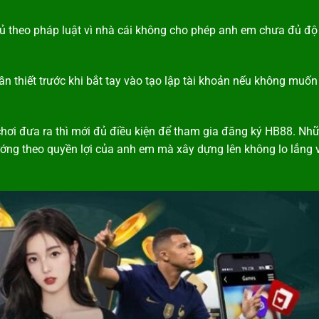
ủ theo pháp luật vì nhà cái không cho phép anh em chưa đủ độ
n thiết trước khi bắt tay vào tạo lập tài khoản nếu không muốn
hơi đưa ra thì mới đủ điều kiện để tham gia đăng ký HB88. Nh
hướng theo quyền lợi của anh em mà xây dựng lên không lo lắng 