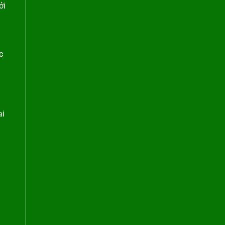
ởi
c
ai