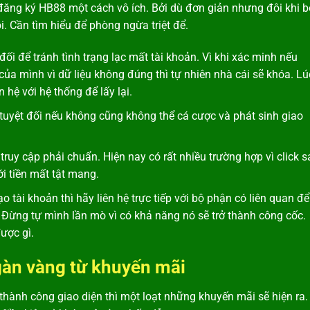
đăng ký HB88 một cách vô ích. Bởi dù đơn giản nhưng đôi khi b
i. Cần tìm hiểu để phòng ngừa triệt để.
ối để tránh tình trạng lạc mất tài khoản. Vì khi xác minh nếu
ủa mình vì dữ liệu không đúng thì tự nhiên nhà cái sẽ khóa. Lú
n hệ với hệ thống để lấy lại.
 tuyệt đối nếu không cũng không thể cá cược và phát sinh giao
truy cập phải chuẩn. Hiện nay có rất nhiều trường hợp vì click s
i tiền mất tật mang.
o tài khoản thì hãy liên hệ trực tiếp với bộ phận có liên quan để
. Đừng tự mình lần mò vì có khả năng nó sẽ trở thành công cốc.
ược gì.
àn vàng từ khuyến mãi
thành công giao diện thì một loạt những khuyến mãi sẽ hiện ra.