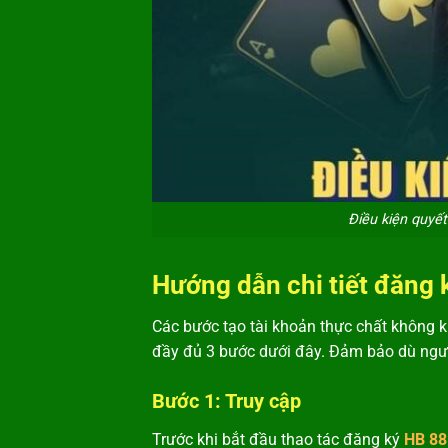
Điều kiện quyết
Hướng dẫn chi tiết đăng
Các bước tạo tài khoản thực chất không k
đầy đủ 3 bước dưới đây. Đảm bảo dù ngườ
Bước 1: Truy cập
Trước khi bắt đầu thao tác đăng ký
HB 88